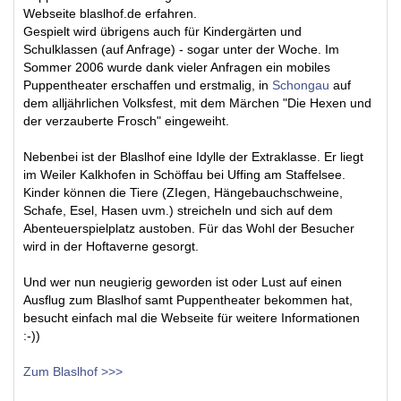
Webseite blaslhof.de erfahren.
Gespielt wird übrigens auch für Kindergärten und
Schulklassen (auf Anfrage) - sogar unter der Woche. Im
Sommer 2006 wurde dank vieler Anfragen ein mobiles
Puppentheater erschaffen und erstmalig, in
Schongau
auf
dem alljährlichen Volksfest, mit dem Märchen "Die Hexen und
der verzauberte Frosch" eingeweiht.
Nebenbei ist der Blaslhof eine Idylle der Extraklasse. Er liegt
im Weiler Kalkhofen in Schöffau bei Uffing am Staffelsee.
Kinder können die Tiere (ZIegen, Hängebauchschweine,
Schafe, Esel, Hasen uvm.) streicheln und sich auf dem
Abenteuerspielplatz austoben. Für das Wohl der Besucher
wird in der Hoftaverne gesorgt.
Und wer nun neugierig geworden ist oder Lust auf einen
Ausflug zum Blaslhof samt Puppentheater bekommen hat,
besucht einfach mal die Webseite für weitere Informationen
:-))
Zum Blaslhof >>>