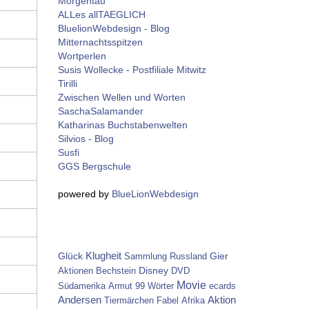
Morgentau
ALLes allTAEGLICH
BluelionWebdesign - Blog
Mitternachtsspitzen
Wortperlen
Susis Wollecke - Postfiliale Mitwitz
Tirilli
Zwischen Wellen und Worten
SaschaSalamander
Katharinas Buchstabenwelten
Silvios - Blog
Susfi
GGS Bergschule
powered by
BlueLionWebdesign
Glück
Klugheit
Gier
Sammlung
Russland
Disney
Aktionen
Bechstein
DVD
Movie
Südamerika
Armut
99 Wörter
ecards
Aktion
Andersen
Tiermärchen
Fabel
Afrika