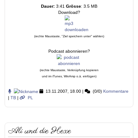
Dauer:
3:41
Grösse
: 3.5 MB
Download?
(rechte Maustaste, "Ziel speichern unter" wählen)
Podcast abonnieren?
(rechte Maustaste, Verknüpfung kopieren
und im iTunes, WinAmp o.ä. einfügen)
13.11.2007, 18.00
|
(0/0)
Kommentare
|
TB
|
PL
Ali und die Hexe