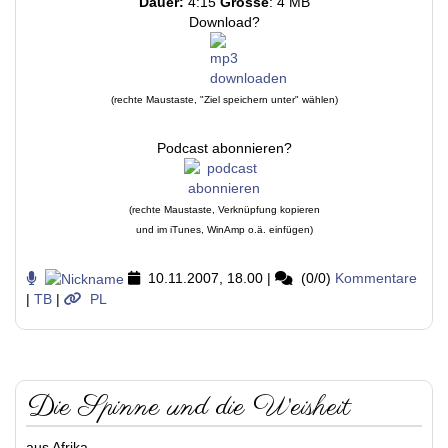
Dauer:
4:15
Grösse
: 4 MB
Download?
(rechte Maustaste, "Ziel speichern unter" wählen)
Podcast abonnieren?
(rechte Maustaste, Verknüpfung kopieren
und im iTunes, WinAmp o.ä. einfügen)
10.11.2007, 18.00
|
(0/0)
Kommentare
|
TB
|
PL
Die Spinne und die Weisheit
aus Afrika