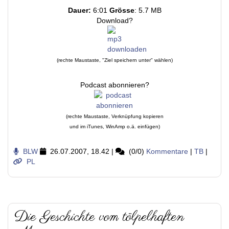
Dauer:
6:01
Grösse
: 5.7 MB
Download?
(rechte Maustaste, "Ziel speichern unter" wählen)
Podcast abonnieren?
(rechte Maustaste, Verknüpfung kopieren
und im iTunes, WinAmp o.ä. einfügen)
BLW
26.07.2007, 18.42
|
(0/0)
Kommentare
|
TB
|
PL
Die Geschichte vom tölpelhaften