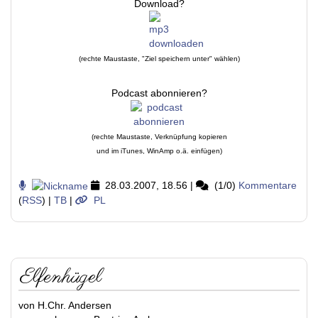
Download?
(rechte Maustaste, "Ziel speichern unter" wählen)
Podcast abonnieren?
(rechte Maustaste, Verknüpfung kopieren
und im iTunes, WinAmp o.ä. einfügen)
28.03.2007, 18.56
|
(1/0)
Kommentare
(
RSS
) |
TB
|
PL
Elfenhügel
von H.Chr. Andersen