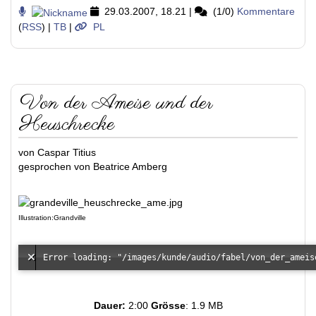
29.03.2007, 18.21
|
(1/0)
Kommentare
(
RSS
) |
TB
|
PL
Von der Ameise und der
Heuschrecke
von Caspar Titius
gesprochen von Beatrice Amberg
Illustration:Grandville
Dauer:
2:00
Grösse
: 1.9 MB