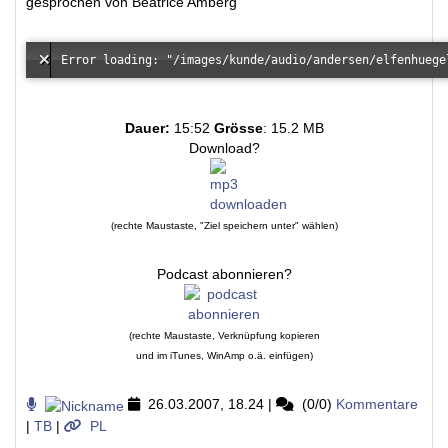
gesprochen von Beatrice Amberg
Dauer:
15:52
Grösse
: 15.2 MB
Download?
(rechte Maustaste, "Ziel speichern unter" wählen)
Podcast abonnieren?
(rechte Maustaste, Verknüpfung kopieren
und im iTunes, WinAmp o.ä. einfügen)
26.03.2007, 18.24
|
(0/0)
Kommentare
|
TB
|
PL