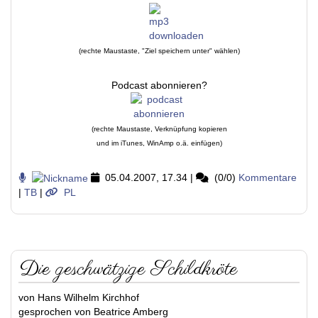
(rechte Maustaste, "Ziel speichern unter" wählen)
Podcast abonnieren?
(rechte Maustaste, Verknüpfung kopieren
und im iTunes, WinAmp o.ä. einfügen)
05.04.2007, 17.34
|
(0/0)
Kommentare
|
TB
|
PL
Die geschwätzige Schildkröte
von Hans Wilhelm Kirchhof
gesprochen von Beatrice Amberg