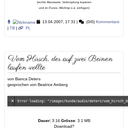
(rechte Maustaste, Verknüpfung kopieren
und im iTunes, WinAmp o.ä. einfügen)
13.04.2007, 17.31
|
(0/0)
Kommentare
|
TB
|
PL
Vom Hirsch, der auf zwei Beinen
laufen wollte
von Bianca Deters
gesprochen von Beatrice Amberg
Dauer:
3:16
Grösse
: 3.1 MB
Download?