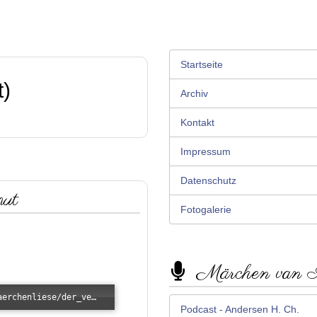
Startseite
t)
Archiv
Kontakt
Impressum
Datenschutz
mut
Fotogalerie
Märchen van
Error loading: "/images/kunde/audio/maerchenliese/der_verwunschene_prinz_edelmut.mp3"
Podcast - Andersen H. Ch.