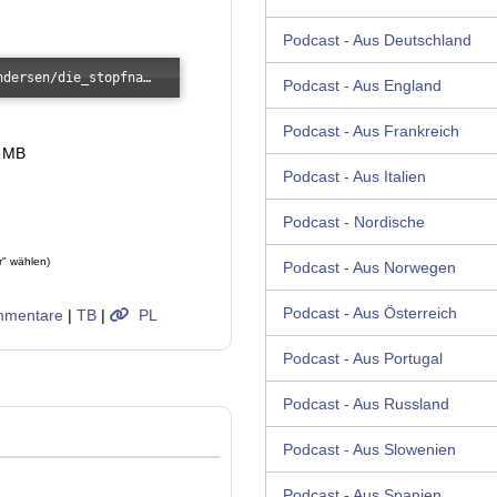
Podcast - Aus Deutschland
Error loading: "/images/kunde/audio/andersen/die_stopfnadel.mp3"
Podcast - Aus England
Podcast - Aus Frankreich
6 MB
Podcast - Aus Italien
Podcast - Nordische
r" wählen)
Podcast - Aus Norwegen
Podcast - Aus Österreich
mentare
|
TB
|
PL
Podcast - Aus Portugal
Podcast - Aus Russland
Podcast - Aus Slowenien
Podcast - Aus Spanien