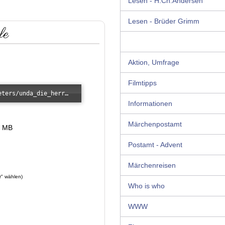
Lesen - H.Ch.Andersen
Lesen - Brüder Grimm
fe
Aktion, Umfrage
Filmtipps
Error loading: "/images/kunde/audio/deters/unda_die_herrscherin_der_tiefe.mp3"
Informationen
Märchenpostamt
7 MB
Postamt - Advent
Märchenreisen
r" wählen)
Who is who
WWW