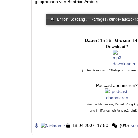
gesprochen von Beatrice Amberg
Dauer:
15:36
Grösse
: 1
Download?
(rechte Maustaste, "Ziel speichern unte
Podcast abonnieren?
(rechte Maustaste, Verknüpfung ko
und im iTunes, WinAmp o.ä. einf
18.04.2007, 17.50
|
(0/0)
Kom