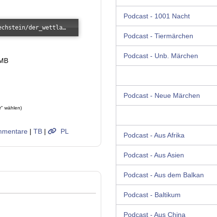
Podcast - 1001 Nacht
Error loading: "/images/kunde/audio/bechstein/der_wettlauf_zwischen_hase_und_igel.mp3"
Podcast - Tiermärchen
Podcast - Unb. Märchen
 MB
Podcast - Neue Märchen
r" wählen)
mentare
|
TB
|
PL
Podcast - Aus Afrika
Podcast - Aus Asien
Podcast - Aus dem Balkan
Podcast - Baltikum
Podcast - Aus China