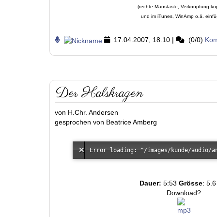
(rechte Maustaste, Verknüpfung ko
und im iTunes, WinAmp o.ä. einf
17.04.2007, 18.10
|
(0/0)
Kom
Der Halskragen
von H.Chr. Andersen
gesprochen von Beatrice Amberg
Dauer:
5:53
Grösse
: 5.
Download?