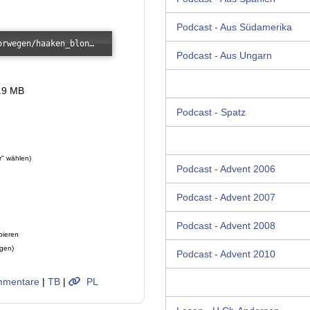
Podcast - Aus Südamerika
Error loading: "/images/kunde/audio/norwegen/haaken_blondbart.mp3"
Podcast - Aus Ungarn
4.9 MB
Podcast - Spatz
r" wählen)
Podcast - Advent 2006
Podcast - Advent 2007
Podcast - Advent 2008
pieren
ügen)
Podcast - Advent 2010
mentare
|
TB
|
PL