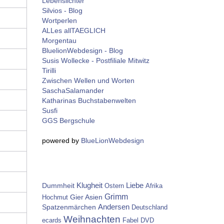
Lebenslichter
Silvios - Blog
Wortperlen
ALLes allTAEGLICH
Morgentau
BluelionWebdesign - Blog
Susis Wollecke - Postfiliale Mitwitz
Tirilli
Zwischen Wellen und Worten
SaschaSalamander
Katharinas Buchstabenwelten
Susfi
GGS Bergschule
powered by
BlueLionWebdesign
Dummheit
Klugheit
Liebe
Ostern
Afrika
Grimm
Gier
Asien
Hochmut
Spatzenmärchen
Andersen
Deutschland
Weihnachten
ecards
Fabel
DVD