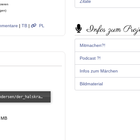
Zitate
pieren
ügen)
mentare
|
TB
|
PL
Infos zum Proj
Mitmachen?!
Podcast ?!
Infos zum Märchen
Bildmaterial
Error loading: "/images/kunde/audio/andersen/der_halskragen.mp3"
6 MB