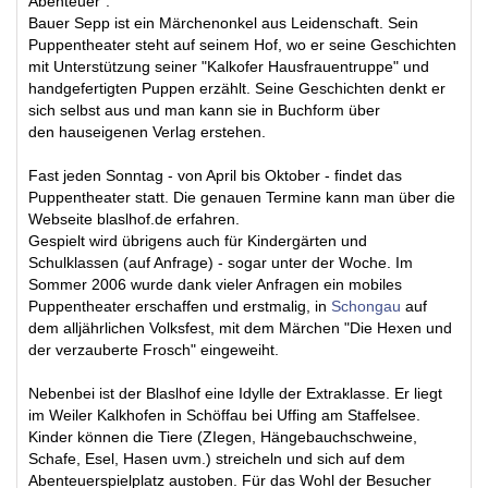
Abenteuer".
Bauer Sepp ist ein Märchenonkel aus Leidenschaft. Sein
Puppentheater steht auf seinem Hof, wo er seine Geschichten
mit Unterstützung seiner "Kalkofer Hausfrauentruppe" und
handgefertigten Puppen erzählt. Seine Geschichten denkt er
sich selbst aus und man kann sie in Buchform über
den hauseigenen Verlag erstehen.
Fast jeden Sonntag - von April bis Oktober - findet das
Puppentheater statt. Die genauen Termine kann man über die
Webseite blaslhof.de erfahren.
Gespielt wird übrigens auch für Kindergärten und
Schulklassen (auf Anfrage) - sogar unter der Woche. Im
Sommer 2006 wurde dank vieler Anfragen ein mobiles
Puppentheater erschaffen und erstmalig, in
Schongau
auf
dem alljährlichen Volksfest, mit dem Märchen "Die Hexen und
der verzauberte Frosch" eingeweiht.
Nebenbei ist der Blaslhof eine Idylle der Extraklasse. Er liegt
im Weiler Kalkhofen in Schöffau bei Uffing am Staffelsee.
Kinder können die Tiere (ZIegen, Hängebauchschweine,
Schafe, Esel, Hasen uvm.) streicheln und sich auf dem
Abenteuerspielplatz austoben. Für das Wohl der Besucher