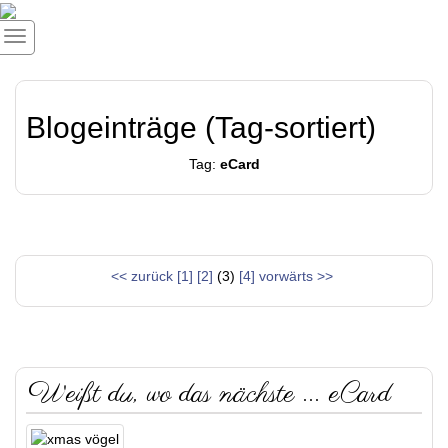
Blogeinträge (Tag-sortiert)
Tag:
eCard
<< zurück
[1]
[2]
(3)
[4]
vorwärts >>
Weißt du, wo das nächste ... eCard