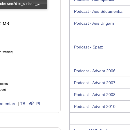
Error loading: "/images/kunde/audio/andersen/die_wilden_schwaene_01.mp3"
Podcast - Aus Südamerika
Podcast - Aus Ungarn
.4 MB
Podcast - Spatz
r" wählen)
Podcast - Advent 2006
Podcast - Advent 2007
pieren
ügen)
Podcast - Advent 2008
mentare
|
TB
|
PL
Podcast - Advent 2010