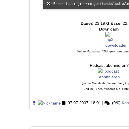
Dauer:
23:19
Grösse
: 22
Download?
(rechte Maustaste, "Ziel speichern unte
Podcast abonnieren?
(rechte Maustaste, Verknüpfung ko
und im iTunes, WinAmp o.ä. einf
07.07.2007, 18.01
|
(0/0)
Kom