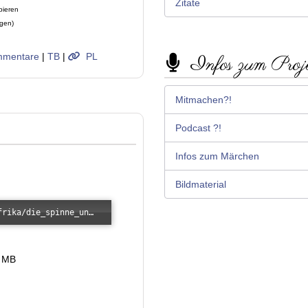
Zitate
pieren
ügen)
mentare
|
TB
|
PL
Infos zum Proj
Mitmachen?!
Podcast ?!
Infos zum Märchen
Bildmaterial
Error loading: "/images/kunde/audio/afrika/die_spinne_und_die_weisheit.mp3"
1 MB