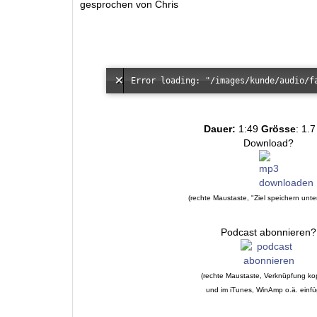
gesprochen von Chris
Dauer:
1:49
Grösse
: 1.
Download?
(rechte Maustaste, "Ziel speichern unte
Podcast abonnieren?
(rechte Maustaste, Verknüpfung ko
und im iTunes, WinAmp o.ä. einf