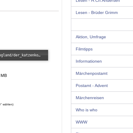
Lesen - H.Ch.Andersen
Lesen - Brüder Grimm
Aktion, Umfrage
Filmtipps
Error loading: "/images/kunde/audio/england/der_katzenkoenig.mp3"
Informationen
Märchenpostamt
3 MB
Postamt - Advent
Märchenreisen
r" wählen)
Who is who
WWW