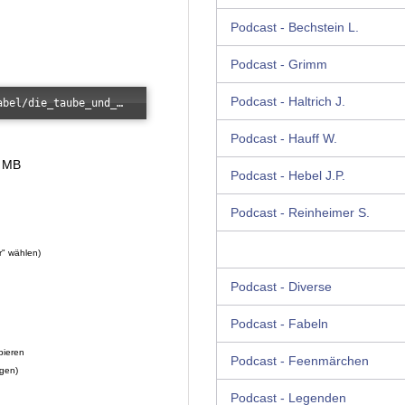
Podcast - Bechstein L.
Podcast - Grimm
Podcast - Haltrich J.
Error loading: "/images/kunde/audio/fabel/die_taube_und_die_ameise.mp3"
Podcast - Hauff W.
7 MB
Podcast - Hebel J.P.
Podcast - Reinheimer S.
r" wählen)
Podcast - Diverse
Podcast - Fabeln
pieren
Podcast - Feenmärchen
ügen)
Podcast - Legenden