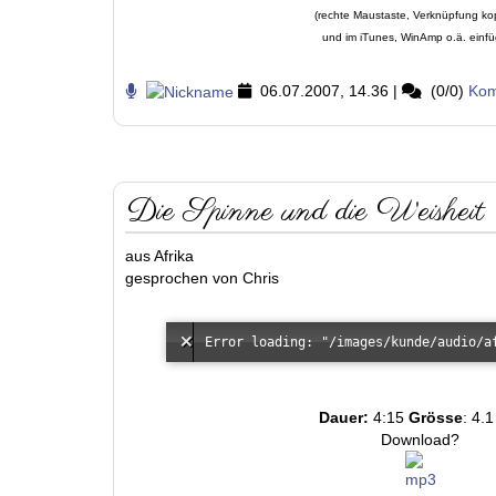
(rechte Maustaste, Verknüpfung ko
und im iTunes, WinAmp o.ä. einf
06.07.2007, 14.36
|
(0/0)
Kom
Die Spinne und die Weisheit
aus Afrika
gesprochen von Chris
Dauer:
4:15
Grösse
: 4.
Download?