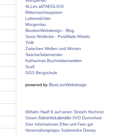
Wortperlen
ALLes allTAEGLICH
Mitternachtsspitzen
Lebenslichter
Morgentau
BluelionWebdesign - Blog
Susis Wollecke - Postfiliale Mitwitz
Tirilli
Zwischen Wellen und Worten
SaschaSalamander
Katharinas Buchstabenwelten
Susfi
GGS Bergschule
powered by
BlueLionWebdesign
6 auf einen Streich
Wilhelm Hauff
Hochmut
Adventskalender
Dummheit
Ostern
DVD
Gier
Informationen
Elfen und Feen
gut
Disney
Veranstaltungstipps
Südamerika