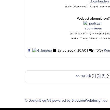
(rechte Maustaste, "Ziel speichern unte
Podcast abonnieren?
(rechte Maustaste, Verknüpfung ko
und im iTunes, WinAmp o.ä. einf
27.06.2007, 10.50
|
(0/0)
Kom
<< zurück
[1]
[2]
[3]
(4
© DesignBlog V5 powered by BlueLionWebdesign.de