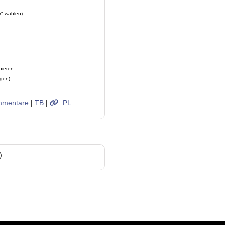
r" wählen)
pieren
ügen)
mentare
|
TB
|
PL
)