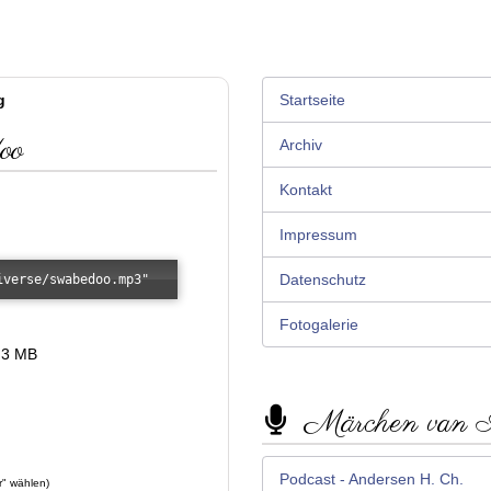
g
Startseite
oo
Archiv
Kontakt
Impressum
Datenschutz
iverse/swabedoo.mp3"
Fotogalerie
,3 MB
Märchen van
Podcast - Andersen H. Ch.
r" wählen)