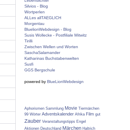
Lebenslichter
Silvios - Blog
Wortperlen
ALLes allTAEGLICH
Morgentau
BluelionWebdesign - Blog
Susis Wollecke - Postfiliale Mitwitz
Tirilli
Zwischen Wellen und Worten
SaschaSalamander
Katharinas Buchstabenwelten
Susfi
GGS Bergschule
powered by
BlueLionWebdesign
Movie
Aphorismen
Sammlung
Tiermärchen
Adventskalender
Film
99 Wörter
Afrika
gut
Zauber
Veranstaltungstipps
Engel
Märchen
Aktionen
Deutschland
Haltrich