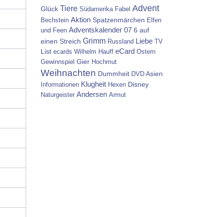
Advent
Tiere
Glück
Südamerika
Fabel
Aktion
Spatzenmärchen
Bechstein
Elfen
Adventskalender 07
6 auf
und Feen
Grimm
einen Streich
Liebe
Russland
TV
List
eCard
ecards
Wilhelm Hauff
Ostern
Gier
Gewinnspiel
Hochmut
Weihnachten
Dummheit
Asien
DVD
Klugheit
Disney
Informationen
Hexen
Andersen
Naturgeister
Armut