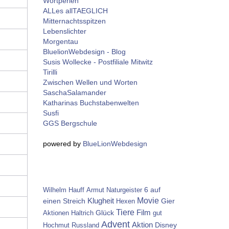
Wortperlen
ALLes allTAEGLICH
Mitternachtsspitzen
Lebenslichter
Morgentau
BluelionWebdesign - Blog
Susis Wollecke - Postfiliale Mitwitz
Tirilli
Zwischen Wellen und Worten
SaschaSalamander
Katharinas Buchstabenwelten
Susfi
GGS Bergschule
powered by
BlueLionWebdesign
6 auf
Wilhelm Hauff
Armut
Naturgeister
Movie
einen Streich
Klugheit
Gier
Hexen
Tiere
Glück
Film
Aktionen
Haltrich
gut
Advent
Aktion
Disney
Hochmut
Russland