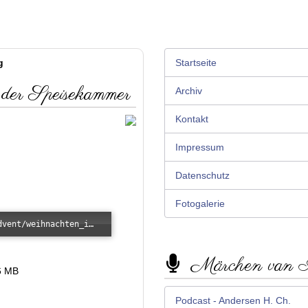
g
Startseite
der Speisekammer
Archiv
Kontakt
Impressum
Datenschutz
Fotogalerie
Error loading: "/images/kunde/audio/advent/weihnachten_in_der_speisekammer.mp3"
Märchen van
6 MB
Podcast - Andersen H. Ch.