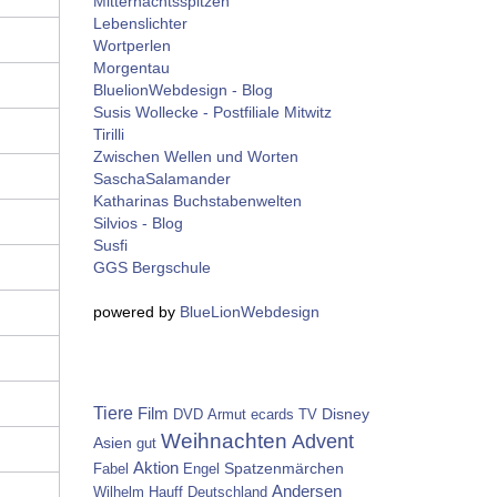
Mitternachtsspitzen
Lebenslichter
Wortperlen
Morgentau
BluelionWebdesign - Blog
Susis Wollecke - Postfiliale Mitwitz
Tirilli
Zwischen Wellen und Worten
SaschaSalamander
Katharinas Buchstabenwelten
Silvios - Blog
Susfi
GGS Bergschule
powered by
BlueLionWebdesign
Tiere
Film
Disney
DVD
Armut
ecards
TV
Weihnachten
Advent
Asien
gut
Aktion
Spatzenmärchen
Fabel
Engel
Andersen
Wilhelm Hauff
Deutschland