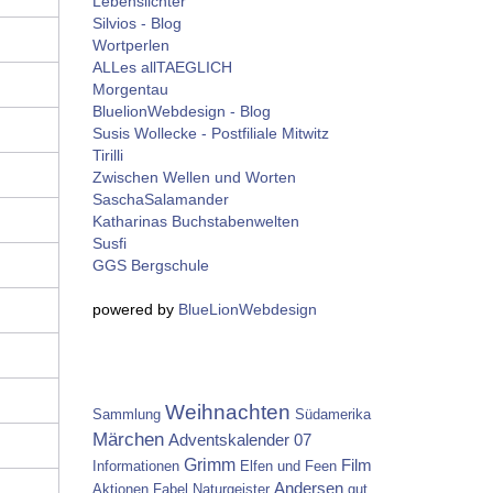
Lebenslichter
Silvios - Blog
Wortperlen
ALLes allTAEGLICH
Morgentau
BluelionWebdesign - Blog
Susis Wollecke - Postfiliale Mitwitz
Tirilli
Zwischen Wellen und Worten
SaschaSalamander
Katharinas Buchstabenwelten
Susfi
GGS Bergschule
powered by
BlueLionWebdesign
Weihnachten
Sammlung
Südamerika
Märchen
Adventskalender 07
Grimm
Film
Informationen
Elfen und Feen
Andersen
Aktionen
Fabel
Naturgeister
gut