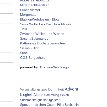
ALLes allTAEGLICH
Mitternachtsspitzen
Lebenslichter
Morgentau
BluelionWebdesign - Blog
Susis Wollecke - Postfiliale Mitwitz
Tirilli
Zwischen Wellen und Worten
SaschaSalamander
Katharinas Buchstabenwelten
Silvios - Blog
Susfi
GGS Bergschule
powered by
BlueLionWebdesign
Advent
Dummheit
Veranstaltungstipps
Aktion
Klugheit
Sammlung
Hexen
Südamerika
gut
Naturgeister
Spatzenmärchen
Film
Ostern
Bechstein