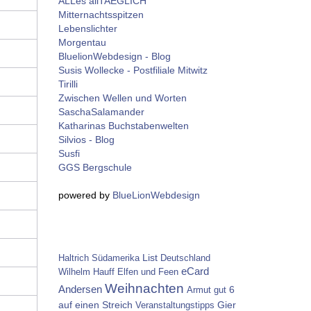
ALLes allTAEGLICH
Mitternachtsspitzen
Lebenslichter
Morgentau
BluelionWebdesign - Blog
Susis Wollecke - Postfiliale Mitwitz
Tirilli
Zwischen Wellen und Worten
SaschaSalamander
Katharinas Buchstabenwelten
Silvios - Blog
Susfi
GGS Bergschule
powered by
BlueLionWebdesign
List
Haltrich
Südamerika
Deutschland
eCard
Wilhelm Hauff
Elfen und Feen
Weihnachten
Andersen
6
Armut
gut
auf einen Streich
Gier
Veranstaltungstipps