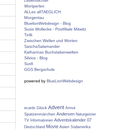
Lebenslichter
Wortperlen
ALLes allTAEGLICH
Morgentau
BluelionWebdesign - Blog
Susis Wollecke - Postfiliale Mitwitz
Tirilli
Zwischen Wellen und Worten
SaschaSalamander
Katharinas Buchstabenwelten
Silvios - Blog
Susfi
GGS Bergschule
powered by
BlueLionWebdesign
Advent
Glück
ecards
Armut
Spatzenmärchen
Andersen
Naturgeister
Adventskalender 07
TV
Informationen
Movie
Asien
Deutschland
Südamerika