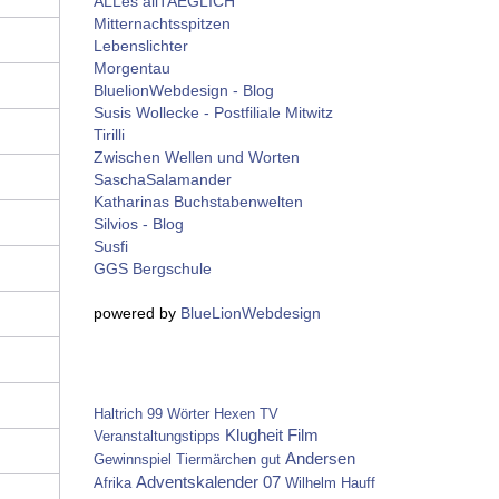
ALLes allTAEGLICH
Mitternachtsspitzen
Lebenslichter
Morgentau
BluelionWebdesign - Blog
Susis Wollecke - Postfiliale Mitwitz
Tirilli
Zwischen Wellen und Worten
SaschaSalamander
Katharinas Buchstabenwelten
Silvios - Blog
Susfi
GGS Bergschule
powered by
BlueLionWebdesign
Haltrich
99 Wörter
Hexen
TV
Klugheit
Film
Veranstaltungstipps
Andersen
Gewinnspiel
Tiermärchen
gut
Adventskalender 07
Afrika
Wilhelm Hauff