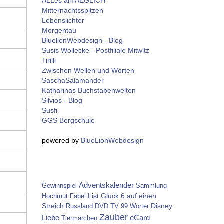
ALLes allTAEGLICH
Mitternachtsspitzen
Lebenslichter
Morgentau
BluelionWebdesign - Blog
Susis Wollecke - Postfiliale Mitwitz
Tirilli
Zwischen Wellen und Worten
SaschaSalamander
Katharinas Buchstabenwelten
Silvios - Blog
Susfi
GGS Bergschule
powered by
BlueLionWebdesign
Adventskalender
Gewinnspiel
Sammlung
List
Glück
6 auf einen
Hochmut
Fabel
Streich
Disney
Russland
DVD
TV
99 Wörter
Zauber
Liebe
eCard
Tiermärchen